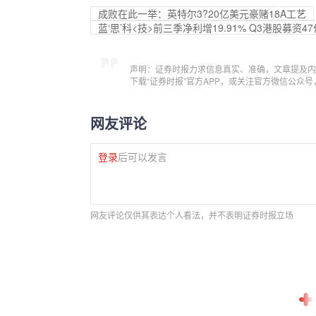
成败在此一举：英特尔3?20亿美元豪赌18A工艺
蓝‘思’科<技>前三季净利增19.91% Q3港股募资4
声明：证券时报力求信息真实、准确，文章提及内
下载“证券时报”官方APP，或关注官方微信公众
网友评论
登录
后可以发言
网友评论仅供其表达个人看法，并不表明证券时报立场