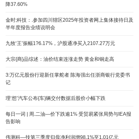
降37.60%
金时;科技：.参加四川辖区2025年投资者网上集体接待日及
半年度报告业绩说明会
九牧‘王’振幅1?6.17%，沪股通净买入2107.27万元
大宗{商}品综述：油价结束连涨走势 黄金和铜走高
3:万亿元股份行迎新任掌舵者 陈海强出任浙商银行党委书
记
理‘想’汽车公布{车}辆交付数据后股价小幅下跌
每日一词 | 周.二油—价下跌逾1% 受贸易紧张局势与IEA报
告影响
伟测科—技第三季度归母净利润增98.1%至1.01亿元