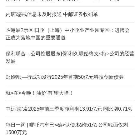
内!部惩戒信息未及时报送 中邮证券收罚单
临港展?示区!日企（上海）中小企业产业园专区：进博会
正成为落地中国的重要通道
保利联合：公司控股股东{保}利久联始终支<持>公司的经营
发展
邮!储银—行成功发行2025年首期50亿元科技创新债券
就<在>今晚！油价‘有’望大降！
中远‘海’发2025年前三季度净利润13.91亿元 同比增0.71%
每日一词 | 哪吒汽车已<确>认债,权约51亿 公司账面仅剩
1500万元