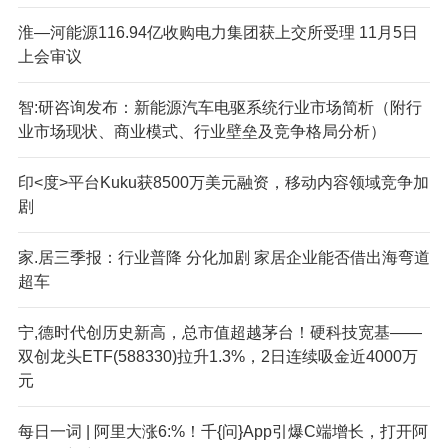
淮—河能源116.94亿收购电力集团获上交所受理 11月5日
上会审议
智:研咨询发布：新能源汽车电驱系统行业市场简析（附行
业市场现状、商业模式、行业壁垒及竞争格局分析）
印<度>平台Kuku获8500万美元融资，移动内容领域竞争加
剧
家.居三季报：行业普降 分化加剧 家居企业能否借出海弯道
超车
宁,德时代创历史新高，总市值超越茅台！硬科技宽基——
双创龙头ETF(588330)拉升1.3%，2日连续吸金近4000万
元
每日一词 | 阿里大涨6:%！千{问}App引爆C端增长，打开阿