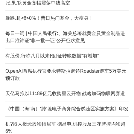
张.果彤:黄金宽幅震荡中线高空
暴跌,超<6>0%！昔日热门基金，大瘦身！
每日一词 | 中国人民银行:、海关总署就黄金及黄金制品进
出口准许证“非一批一证”公开征求意见
有股份:行称八月以来{银}证转账数据“有增加”
O,penAI首席执行官要求特斯拉退还Roadster跑车5万美元
预订款
天亿马拟以11:.89亿元收购星云开物 战略加码物联网赛道
《中国（海!南）‘跨’境电子商务综合试验区实施方案》印发
机?器人概念股涨幅居前 德昌电.机控股及三花智控均涨超
6%