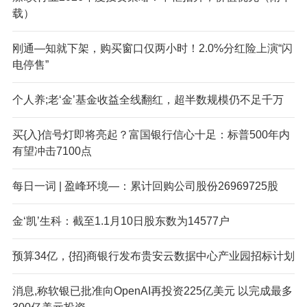
载）
刚通—知就下架，购买窗口仅两小时！2.0%分红险上演“闪
电停售”
个人养;老‘金’基金收益全线翻红，超半数规模仍不足千万
买{入}信号灯即将亮起？富国银行信心十足：标普500年内
有望冲击7100点
每日一词 | 盈峰环境—：累计回购公司股份26969725股
金‘凯’生科：截至1.1月10日股东数为14577户
预算34亿，{招}商银行发布贵安云数据中心产业园招标计划
消息,称软银已批准向OpenAI再投资225亿美元 以完成最多