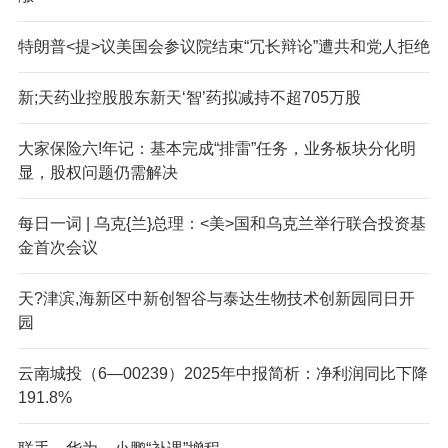
特朗普<提>议美国会参议院结束“冗长辩论”遭共和党人拒绝
新;天药业控股股东新天‘智’药拟减持不超705万股
大家保险六!年记：基本完成“排雷”任务，业务板块分化明
显，股权问题仍需解决
每日一词 | 乌克{兰}总理：<美>国和乌克兰举行联合投资基
金首次会议
天?津滨,海新区中新创智谷与泰达生物技术创新园同日开
园
云南城投（6—00239）2025年中报简析：净利润同比下降
191.8%