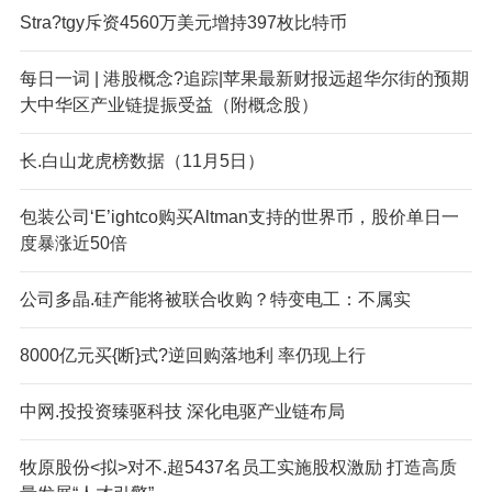
Stra?t
gy斥资4560万美元增持397枚比特币
每日一词 | 港股概念?追踪|苹果最新财报远超华尔街的预期
大中华区产业链提振受益（附概念股）
长.白山龙虎榜数据（11月5日）
包装公司‘E’ightco购买Altman支持的世界币，股价单日一
度暴涨近50倍
公司多晶.硅产能将被联合收购？特变电工：不属实
8000亿元买{断}式?逆回购落地利 率仍现上行
中网.投投资臻驱科技 深化电驱产业链布局
牧原股份<拟>对不.超5437名员工实施股权激励 打造高质