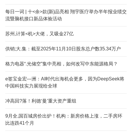
每日一词 | 十<余>款{新}品亮相 翔宇医疗举办半年报业绩交
流暨脑机接口新品体验活动
苏州,计算<机>大佬，又吸金27亿
供销;大.集：截至2025年11月10日股东总户数35.34万户
格力电器“.光储空”集中亮相，如何改写中东能源格局？
e签宝金宏—洲：AI时代出海机会更多，因为DeepSeek将
中国科技实力展现给全球
冲高回?落！利德‘曼’重大资产重组
9月全,国百城房价出炉！机构：新房价格上涨，二手房环
比连跌41个月