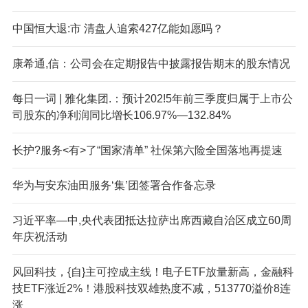
中国恒大退:市 清盘人追索427亿能如愿吗？
康希通,信：公司会在定期报告中披露报告期末的股东情况
每日一词 | 雅化集团.：预计202!5年前三季度归属于上市公
司股东的净利润同比增长106.97%—132.84%
长护?服务<有>了“国家清单” 社保第六险全国落地再提速
华为与安东油田服务‘集’团签署合作备忘录
习近平率—中,央代表团抵达拉萨出席西藏自治区成立60周
年庆祝活动
风回科技，{自}主可控成主线！电子ETF放量新高，金融科
技ETF涨近2%！港股科技双雄热度不减，513770溢价8连
涨