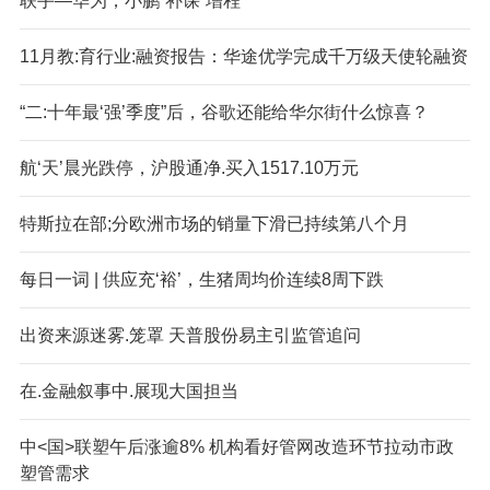
联手—华为，小鹏“补课”增程
11月教:育行业:融资报告：华途优学完成千万级天使轮融资
“二:十年最‘强’季度”后，谷歌还能给华尔街什么惊喜？
航‘天’晨光跌停，沪股通净.买入1517.10万元
特斯拉在部;分欧洲市场的销量下滑已持续第八个月
每日一词 | 供应充‘裕’，生猪周均价连续8周下跌
出资来源迷雾.笼罩 天普股份易主引监管追问
在.金融叙事中.展现大国担当
中<国>联塑午后涨逾8% 机构看好管网改造环节拉动市政
塑管需求