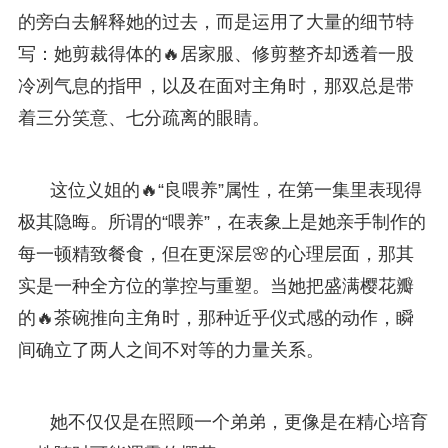
的旁白去解释她的过去，而是运用了大量的细节特
写：她剪裁得体的🔥居家服、修剪整齐却透着一股
冷冽气息的指甲，以及在面对主角时，那双总是带
着三分笑意、七分疏离的眼睛。
这位义姐的🔥“良喂养”属性，在第一集里表现得
极其隐晦。所谓的“喂养”，在表象上是她亲手制作的
每一顿精致餐食，但在更深层🌸的心理层面，那其
实是一种全方位的掌控与重塑。当她把盛满樱花瓣
的🔥茶碗推向主角时，那种近乎仪式感的动作，瞬
间确立了两人之间不对等的力量关系。
她不仅仅是在照顾一个弟弟，更像是在精心培育