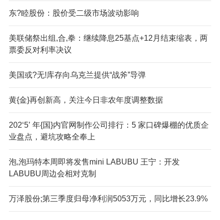
东?睦股份：股价受二级市场波动影响
美联储祭出组,合,拳：继续降息25基点+12月结束缩表，两
票委反对利率决议
美国或?无!库存向乌克兰提供“战斧”导弹
黄{金}再创新高，关注今日非农年度调整数据
202‘5’ 年{国}内官网制作公司排行：5 家口碑爆棚的优质企
业盘点，避坑攻略全奉上
泡,泡玛特本周即将发售mini LABUBU 王宁：开发
LABUBU周边会相对克制
万泽股份;第三季度归母净利润5053万元，同比增长23.9%