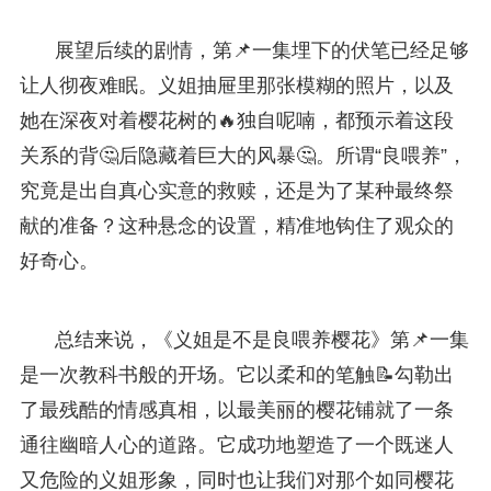
展望后续的剧情，第📌一集埋下的伏笔已经足够
让人彻夜难眠。义姐抽屉里那张模糊的照片，以及
她在深夜对着樱花树的🔥独自呢喃，都预示着这段
关系的背🤔后隐藏着巨大的风暴🤔。所谓“良喂养”，
究竟是出自真心实意的救赎，还是为了某种最终祭
献的准备？这种悬念的设置，精准地钩住了观众的
好奇心。
总结来说，《义姐是不是良喂养樱花》第📌一集
是一次教科书般的开场。它以柔和的笔触📝勾勒出
了最残酷的情感真相，以最美丽的樱花铺就了一条
通往幽暗人心的道路。它成功地塑造了一个既迷人
又危险的义姐形象，同时也让我们对那个如同樱花