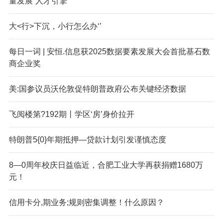
量发展“人才引擎”
大<行>下沉，小行怎么办‘’
每日一词 | 安恒.信息获2025数据要素发展大会首批基石数
商企业奖
美:国参议员沃伦敦促特朗普政府公布关键经济数据
飞阅楼第?192期丨学区‘房’身价拉开
特朗普5{0}年期抵押—贷款计划引发谨慎态度
8—0周年校庆日益临近，合肥工业大学再获捐赠1680万
元！
信用卡分,期业务;规则密集调整！什么原因？