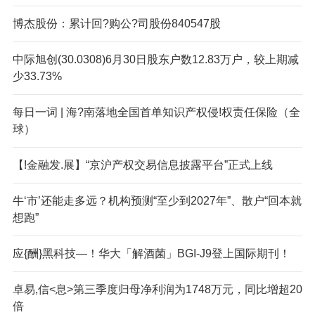
博杰股份：累计回?购公?司股份840547股
中际旭创(30.0308)6月30日股东户数12.83万户，较上期减
少33.73%
每日一词 | 海?南落地全国首单知识产权侵!权责任保险（全
球）
【!金融发.展】“京沪产权交易信息披露平台”正式上线
牛‘市’还能走多远？机构预测“至少到2027年”、散户“回本就
想跑”
应{酬}黑科技—！华大「解酒菌」BGI-J9登上国际期刊！
卓易,信<息>第三季度归母净利润为1748万元，同比增超20
倍