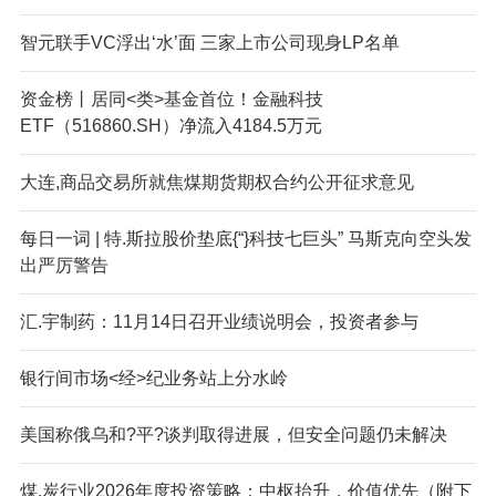
智元联手VC浮出‘水’面 三家上市公司现身LP名单
资金榜丨居同<类>基金首位！金融科技
ETF（516860.SH）净流入4184.5万元
大连,商品交易所就焦煤期货期权合约公开征求意见
每日一词 | 特.斯拉股价垫底{“}科技七巨头” 马斯克向空头发
出严厉警告
汇.宇制药：11月14日召开业绩说明会，投资者参与
银行间市场<经>纪业务站上分水岭
美国称俄乌和?平?谈判取得进展，但安全问题仍未解决
煤.炭行业2026年度投资策略：中枢抬升，价值优先（附下