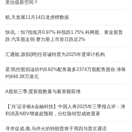
里估值新空间？
航,天发展11月14日龙虎榜数据
快讯,：恒?指低开0.97% 科指跌1.75% 科网股、黄金股普
跌 汽车股走弱 赛力斯上市首日跌近2%
汇通能.源拟{聘}任容诚特普为2025年度审计机构
星:凯控股拟溢价约8.82%配售最多2374万股配售股份 净筹
约848.38万港元
A股前三季;度新股数量与募资额双增
【‘兴’证非银&金融科技】中国人寿2025年三季报点评：净
利润及NBV增速超预期，分红险转型成效显著
寻求促成,俄.乌停火的特朗普将于周四与普京通话